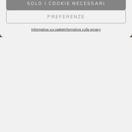
SOLO I COOKIE NECESSARI
PREFERENZE
Informativa sui cookie
Informativa sulla privacy
Italiano
Se desideri maggiori dettagli sui
nostri prodotti o se vuoi visitare i
nostri vigneti e l'azienda agricola,
ti preghiamo di utilizzare le
seguenti informazioni.