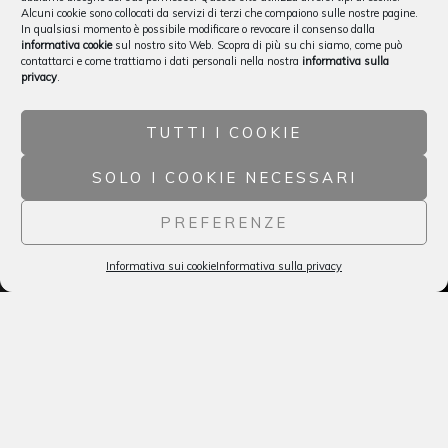
Alcuni cookie sono collocati da servizi di terzi che compaiono sulle nostre pagine.
In qualsiasi momento è possibile modificare o revocare il consenso dalla
informativa cookie
sul nostro sito Web. Scopra di più su chi siamo, come può
contattarci e come trattiamo i dati personali nella nostra
informativa sulla
privacy
.
TUTTI I COOKIE
SOLO I COOKIE NECESSARI
PREFERENZE
Informativa sui cookie
Informativa sulla privacy
Italiano
Vignaioli e