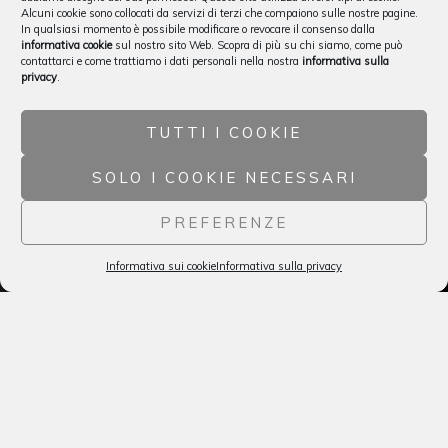
Alcuni cookie sono collocati da servizi di terzi che compaiono sulle nostre pagine.
In qualsiasi momento è possibile modificare o revocare il consenso dalla
informativa cookie
sul nostro sito Web. Scopra di più su chi siamo, come può
contattarci e come trattiamo i dati personali nella nostra
informativa sulla
privacy
.
TUTTI I COOKIE
SOLO I COOKIE NECESSARI
PREFERENZE
Informativa sui cookie
Informativa sulla privacy
English
Vignaioli e