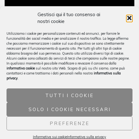
Gestisci qui il tuo consenso ai
Barbera d’Alba
nostri cookie
Utilizziamo i cookie per personalizzare contenuti ed annunci, per fornire le
funzionalità dei social media e per analizzare il nostro traffico. La legge afferma
€
15,00
che possiamo memorizzare i cookie sul suo dispositivo se sono strettamente
necessari per il funzionamento di questo sito. Per tutti gli altri tipi di cookie
abbiamo bisogno del suo permesso. Questo sito utilizza diversi tipi di cookie.
Alcuni cookie sono collocati da servizi di terzi che compaiono sulle nostre pagine.
In qualsiasi momento è possibile modificare o revocare il consenso dalla
informativa cookie
sul nostro sito Web. Scopra di più su chi siamo, come può
contattarci e come trattiamo i dati personali nella nostra
informativa sulla
privacy
.
TUTTI I COOKIE
SOLO I COOKIE NECESSARI
© 2022, Az. Agr. Mario Costa. P.I. IT03654580046, Tel. +39 0173
PREFERENZE
979486 - By
PC.COM
Informativa sui cookie
Informativa sulla privacy
English