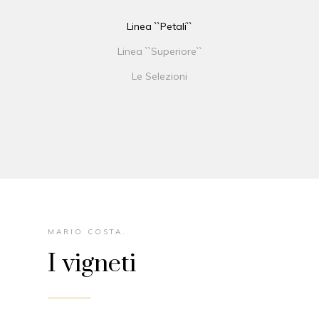
Linea ``Petali``
Linea ``Superiore``
Le Selezioni
MARIO COSTA.
I vigneti